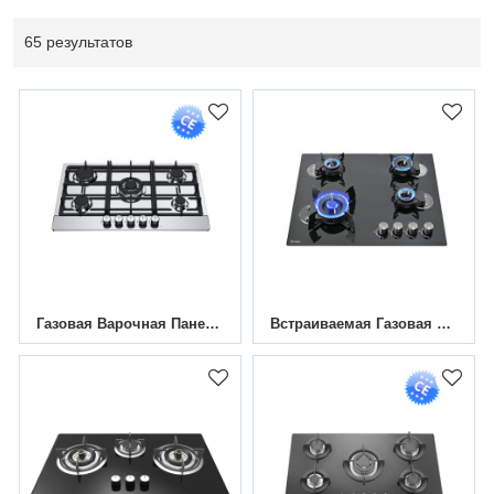
65 результатов
Газовая Варочная Панель Из Нержавеющей Стали С 5 Конфорками | MGBS-765B4 | 760 Мм
Встраиваемая Газовая Варочная Панель С Четырьмя Конфорками Flip Burner Glass MGBG-404