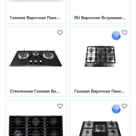
Газовая Варочная Панель Из Нержавеющей Стали С 4 Конфорками | MGBS-604R3 | 24 Дюйма
RU Варочная Встраиваемая Панель Газовая 3 Конфорками MGBG-603M2 | 600 Мм
Стеклянная Газовая Варочная Панель С 3 Конфорками HBG-733M8 | 730 Мм
Газовая Варочная Панель Из Нержавеющей Стали С 5 Конфорками|MGBS-705A|700 Мм