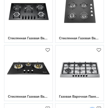
Стеклянная Газовая Варочная Панель С 5 Конфорками MGBG-775C3E | 770 Мм
Стеклянная Газовая Варочная Панель С 4 Конфорками MGBG-604E | 600 Мм
Стеклянная Газовая Варочная Панель С 3 Конфорками HBG-733M8-FB | 730 Мм
Газовая Варочная Панель Из Нержавеющей Стали С 6 Конфорками|MGBS-866B4|860 Мм