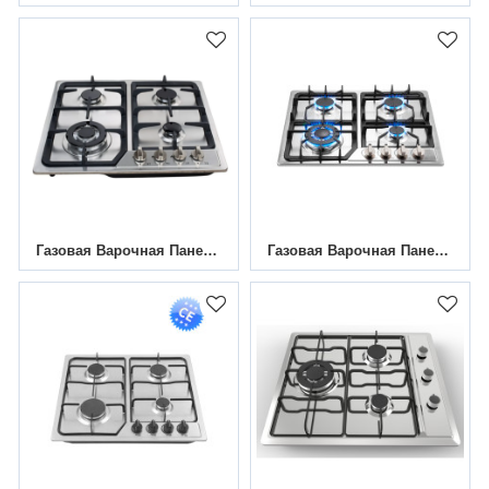
Газовая Варочная Панель Из Нержавеющей Стали С 4 Конфорками|MGBS-604B2A|585 Мм
Газовая Варочная Панель Из Нержавеющей Стали С 4 Конфорками|MGBS-604B2|585 Мм