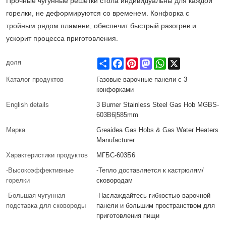
Прочные чугунные решетки стола индивидуальны для каждой
горелки, не деформируются со временем. Конфорка с
тройным рядом пламени, обеспечит быстрый разогрев и
ускорит процесса приготовления.
Share
Facebook
Pinterest
Mastodon
WhatsApp
X
доля
Каталог продуктов
Газовые варочные панели с 3
конфорками
English details
3 Burner Stainless Steel Gas Hob MGBS-
603B6|585mm
Марка
Greaidea Gas Hobs & Gas Water Heaters
Manufacturer
Характеристики продуктов
МГБС-603Б6
-Высокоэффективные
-Тепло доставляется к кастрюлям/
горелки
сковородам
-Большая чугунная
-Наслаждайтесь гибкостью варочной
подставка для сковороды
панели и большим пространством для
приготовления пищи