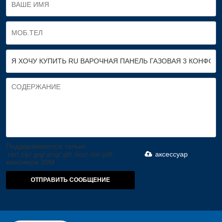
Поддерживаются только
.rar/.zip/.jpg/.png/.gif/.doc/.xls/.pdf,
аксессуар
максимум 20M
ОТПРАВИТЬ СООБЩЕНИЕ