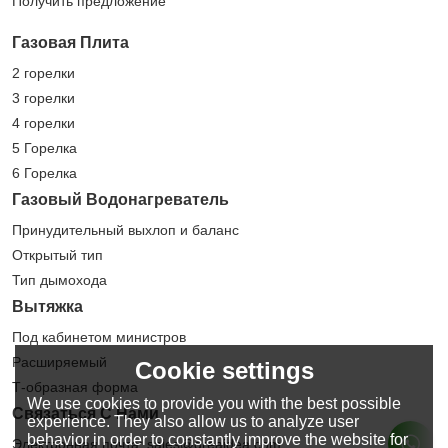
Получить предложение
Газовая Плита
2 горелки
3 горелки
4 горелки
5 Горелка
6 Горелка
Газовый Водонагреватель
Принудительный выхлоп и баланс
Открытый тип
Тип дымохода
Вытяжка
Под кабинетом министров
Расширяемый
Cookie settings
Т-образная форма
We use cookies to provide you with the best possible
Связаться С Нами
experience. They also allow us to analyze user
behavior in order to constantly improve the website for
Электронная почта: sales@greaidea.com.