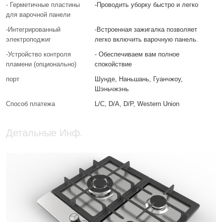
- Герметичные пластины
-Проводить уборку быстро и легко
для варочной панели
-Интегрированный
-Встроенная зажигалка позволяет
электроподжиг
легко включить варочную панель.
-Устройство контроля
- Обеспечиваем вам полное
пламени (опционально)
спокойствие
порт
Шунде, Наньшань, Гуанчжоу,
Шэньчжэнь
Способ платежа
L/C, D/A, D/P, Western Union
Детальные Инф.