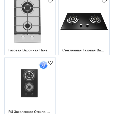
Газовая Варочная Панель Из Нержавеющей Стали С 2 Конфорками | MGBS-312B6 | 12 Дюймов
Стеклянная Газовая Варочная Панель С 2 Конфорками HBG-732G1 | 730 Мм
RU Закаленное Стекло Варочная Панель MGBG-312C5 | 310 Мм