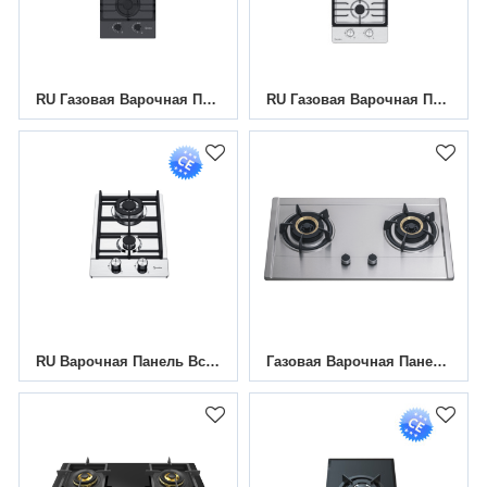
RU Газовая Варочная Панель С Двумя Конфорками MGBG-312T |310 Мм
RU Газовая Варочная Панель Из Нержавеющей Стали С 2 Конфорками|MGBS-312T
RU Варочная Панель Встраиваемая Газовая MGBS-312A | 310 Мм
Газовая Варочная Панель Из Нержавеющей Стали С 2 Конфорками|MGBS-765B|760 Мм