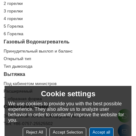
2 горелки
3 горелки
4 горелки
5 Горелка
6 Горелка
Газовый Водонагреватель
Принудительный выхлоп и баланс
Открытый тип
Тип дымохода
Вытяжка
Под кабинетом министров
Расширяемый
Cookie settings
Т-образная форма
We use cookies to provide you with the best possible
Связаться С Нами
experience. They also allow us to analyze user
behavior in order to constantly improve the website for
Электронная почта: sales@greaidea.com.
you.
Тел: +86-0757-25525502
Reject All
Accept Selection
Accept all