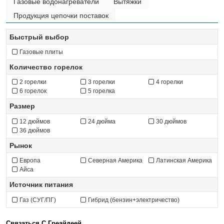
Газовые водонагреватели
Вытяжки
Продукция цепочки поставок
Быстрый выбор
Газовые плиты
Количество горелок
2 горелки
3 горелки
4 горелки
6 горелок
5 горелка
Размер
12 дюймов
24 дюйма
30 дюймов
36 дюймов
Рынок
Европа
Северная Америка
Латинская Америка
Айса
Источник питания
Газ (СУГ/ПГ)
Гибрид (бензин+электричество)
Связаться С Греайдеей