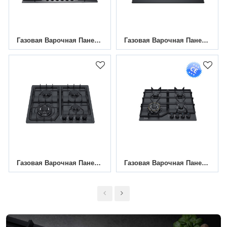
Газовая Варочная Панель С 6 Конфорками, 30 Дюймов, MGBG-876T|Поддержка OEM И ODM
Газовая Варочная Панель С 4 Конфорками И Электронным Сенсорным Управлением MGBG-604T | 600 Мм
Газовая Варочная Панель С 4 Конфорками, Черная, С Нанопокрытием | MGBS-604B4B | 585 Мм
Газовая Варочная Панель С Четырьмя Конфорками MGBG-604D | 24 Дюйма