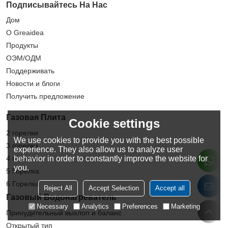
Подписывайтесь На Нас
Дом
О Greaidea
Продукты
ОЭМ/ОДМ
Поддерживать
Новости и блоги
Получить предложение
Газовая Плита
Cookie settings
2 горелки
We use cookies to provide you with the best possible
3 горелки
experience. They also allow us to analyze user
behavior in order to constantly improve the website for
4 горелки
you.
5 Горелка
6 Горелка
Reject All
Accept Selection
Accept all
Газовый Водонагреватель
Necessary
Analytics
Preferences
Marketing
Принудительный выхлоп и баланс
Открытый тип