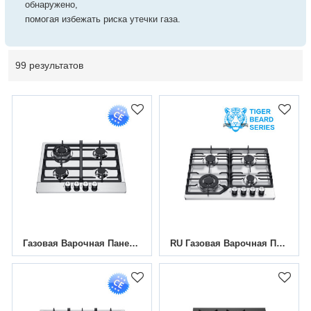
обнаружено,
помогая избежать риска утечки газа.
99 результатов
Газовая Варочная Панель Из Нержавеющей Стали С 4 Конфорками|MGBS-604B4|590 Мм
RU Газовая Варочная Панель Нержавеющая Сталь 4 Конфорками|MGBS-604T|590 Мм