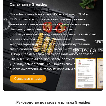
Связаться с Greaidea
Greaidea имеет более чем 20-летний опыт OEM и
ODM, стремясь поставлять высококачественные
газовые варочные панели клиентам по всему миру.
Наш завод не только оснащен передовым
производственным оборудованием и технологиями, но
и имеет опытную и профессиональную команду,
которая гарантирует, что каждое производственное
звено соответствует самым высоким стандартам.
Выбор Greaidea означает выбор надежного партнера.
Свяжитесь с нами сейчас, чтобы получить
индивидуальное решение и начать свой путь к
высококачественным газовым варочным панелям!
Связаться с нами
Руководство по газовым плитам Greaidea