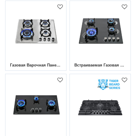
Газовая Варочная Панель Из Нержавеющей Стали С 4 Конфорками|MGBS-604S201
Встраиваемая Газовая Варочная Панель С Четырьмя Конфорками Flip Burner Glass MGBG-404