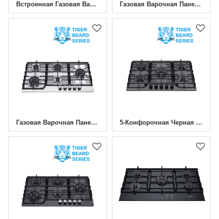
Встроенная Газовая Варочная Панель С Откидной Горелкой GS403
Газовая Варочная Панель С 5 Конфорками, 30 Дюймов, MGBG-875T|Поддержка OEM И ODM
Газовая Варочная Панель Из Нержавеющей Стали С 5 Конфорками, 30 Дюймов, MGBS-865T | Поддержка OEM И ODM
5-Конфорочная Черная Нано-Покраска/эмалированная Газовая Плита|30 Дюймов|MGBG-765TN/E|Поддержка ODM И OEM