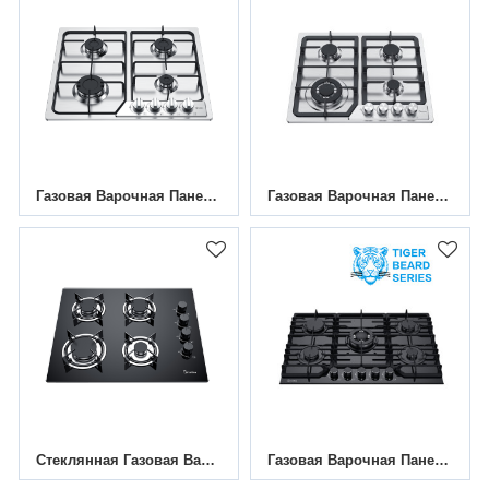
Газовая Варочная Панель Из Нержавеющей Стали С 4 Конфорками|MGBS-604E|590 Мм
Газовая Варочная Панель Из Нержавеющей Стали С 4 Конфорками|MGBS-604A
Стеклянная Газовая Варочная Панель С 4 Конфорками МГБГ-604АЭ
Газовая Варочная Панель С 5 Конфорками MGBG-775T|770 Мм