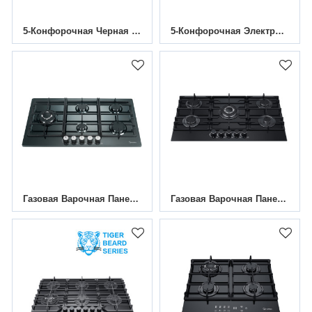
5-Конфорочная Черная Нано-Покраска/эмалированная Газовая Плита|30 Дюймов|MGBG-865TN/E|Поддержка ODM И OEM
5-Конфорочная Электронная Сенсорная Газовая Варочная Панель MGBG-905T | 36 Дюймов
Газовая Варочная Панель Из Нержавеющей Стали С 5 Конфорками|MGBS-865B4C|860 Мм
Газовая Варочная Панель С 5 Конфорками MGBG-875G|870 Мм