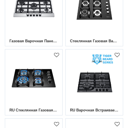
Газовая Варочная Панель Из Нержавеющей Стали С 5 Конфорками | MGBS-765B4 | 760 Мм
Стеклянная Газовая Варочная Панель С 4 Конфорками MGBG-604
RU Стеклянная Газовая Варочная Поверхность 4 Конфорками MGBG-604C3 | 600 Мм
RU Варочная Встраиваемая Панель Газовая Черное Закаленное Стекло MGBG-604T|600 Мм