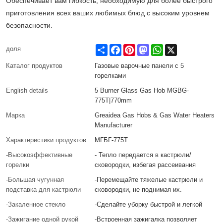
Обеспечивает вам гибкость, необходимую для более быстрого
приготовления всех ваших любимых блюд с высоким уровнем
безопасности.
Share
Facebook
Pinterest
Mastodon
WhatsApp
X
доля
Каталог продуктов
Газовые варочные панели с 5
горелками
English details
5 Burner Glass Gas Hob MGBG-
775T|770mm
Марка
Greaidea Gas Hobs & Gas Water Heaters
Manufacturer
Характеристики продуктов
МГБГ-775Т
-Высокоэффективные
- Тепло передается в кастрюли/
горелки
сковородки, избегая рассеивания
-Большая чугунная
-Перемещайте тяжелые кастрюли и
подставка для кастрюли
сковородки, не поднимая их.
-Закаленное стекло
-Сделайте уборку быстрой и легкой
-Зажигание одной рукой
-Встроенная зажигалка позволяет