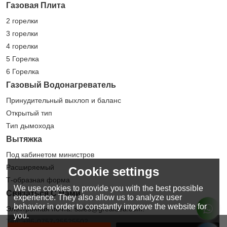
Газовая Плита
2 горелки
3 горелки
4 горелки
5 Горелка
6 Горелка
Газовый Водонагреватель
Принудительный выхлоп и баланс
Открытый тип
Тип дымохода
Вытяжка
Под кабинетом министров
Расширяемый
Cookie settings
Т-образная форма
We use cookies to provide you with the best possible
Связаться С Нами
experience. They also allow us to analyze user
behavior in order to constantly improve the website for
Электронная почта: sales@greaidea.com.
you.
Тел: +86-0757-25525502