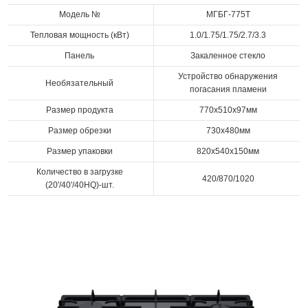
Модель №
МГБГ-775Т
Тепловая мощность (кВт)
1.0/1.75/1.75/2.7/3.3
Панель
Закаленное стекло
Устройство обнаружения
Необязательный
погасания пламени
Размер продукта
770x510x97мм
Размер обрезки
730x480мм
Размер упаковки
820x540x150мм
Количество в загрузке
420/870/1020
(20'/40'/40HQ)-шт.