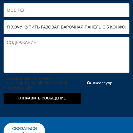
Поддерживаются только
.rar/.zip/.jpg/.png/.gif/.doc/.xls/.pdf,
аксессуар
максимум 20M
ОТПРАВИТЬ СООБЩЕНИЕ
СВЯЗАТЬСЯ